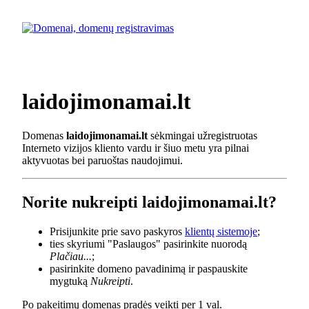
laidojimonamai.lt
Domenas
laidojimonamai.lt
sėkmingai užregistruotas
Interneto vizijos kliento vardu ir šiuo metu yra pilnai
aktyvuotas bei paruoštas naudojimui.
Norite nukreipti laidojimonamai.lt?
Prisijunkite prie savo paskyros
klientų sistemoje
;
ties skyriumi "Paslaugos" pasirinkite nuorodą
Plačiau...
;
pasirinkite domeno pavadinimą ir paspauskite
mygtuką
Nukreipti
.
Po pakeitimų domenas pradės veikti per 1 val.