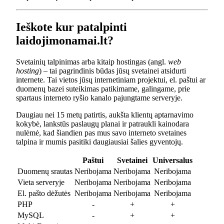
Ieškote kur patalpinti
laidojimonamai.lt?
Svetainių talpinimas arba kitaip hostingas (angl.
web
hosting
) – tai pagrindinis būdas jūsų svetainei atsidurti
internete. Tai vietos jūsų internetiniam projektui, el. paštui ar
duomenų bazei suteikimas patikimame, galingame, prie
spartaus interneto ryšio kanalo pajungtame serveryje.
Daugiau nei 15 metų patirtis, aukšta klientų aptarnavimo
kokybė, lankstūs paslaugų planai ir patraukli kainodara
nulėmė, kad šiandien pas mus savo interneto svetaines
talpina ir mumis pasitiki daugiausiai šalies gyventojų.
Paštui
Svetainei
Universalus
Duomenų srautas
Neribojama
Neribojama
Neribojama
Vieta serveryje
Neribojama
Neribojama
Neribojama
El. pašto dėžutės
Neribojama
Neribojama
Neribojama
PHP
-
+
+
MySQL
-
+
+