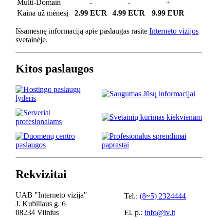
Multi-Domain
-
-
+
Kaina už mėnesį
2.99 EUR
4.99 EUR
9.99 EUR
Išsamesnę informaciją apie paslaugas rasite
Interneto vizijos
svetainėje.
Kitos paslaugos
Rekvizitai
UAB "Interneto vizija"
Tel.:
(8~5) 2324444
J. Kubiliaus g. 6
08234 Vilnius
El. p.:
info@iv.lt